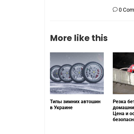
0 Co
More like this
Типы зимних автошин
Резка бе
в Украине
домашних
Цена и о
безопасн