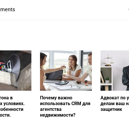
mments
тона в
Почему важно
Адвокат по 
 условиях.
использовать CRM для
делам ваш 
собенности
агентства
защитник
ости.
недвижимости?