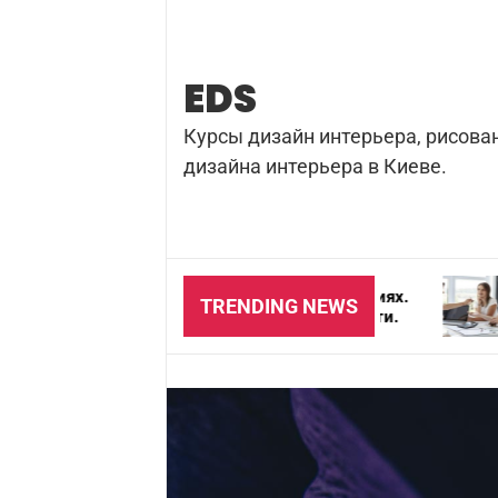
Skip
to
content
EDS
Курсы дизайн интерьера, рисова
дизайна интерьера в Киеве.
зка бетона в домашних условиях.
Почему важно 
TRENDING NEWS
на и особенности безопасности.
для агентства