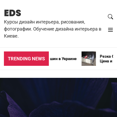
Skip
to
EDS
content
Курсы дизайн интерьера, рисования,
фотографии. Обучение дизайна интерьера в
Киеве.
Резка бетон
TRENDING NEWS
Типы зимних автошин в Украине
Цена и особ