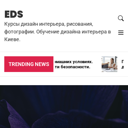
Skip
to
EDS
content
Курсы дизайн интерьера, рисования,
фотографии. Обучение дизайна интерьера в
Киеве.
Резка бетона в домашних условиях.
Почем
TRENDING NEWS
Цена и особенности безопасности.
для а