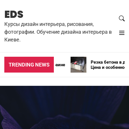
Skip
to
EDS
content
Курсы дизайн интерьера, рисования,
фотографии. Обучение дизайна интерьера в
Киеве.
Резка бетона в домашних усло
TRENDING NEWS
 автошин в Украине
Цена и особенности безопасно