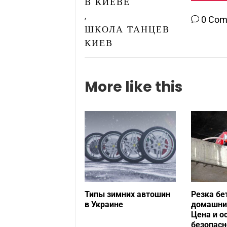
В КИЕВЕ
,
0 Co
ШКОЛА ТАНЦЕВ
КИЕВ
More like this
Типы зимних автошин
Резка бе
в Украине
домашних
Цена и о
безопасн