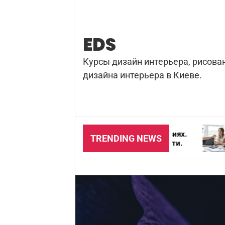
Skip
to
content
EDS
Курсы дизайн интерьера, рисова
дизайна интерьера в Киеве.
Резка бетона в домашних условиях.
Почему важн
TRENDING NEWS
Цена и особенности безопасности.
для агентст