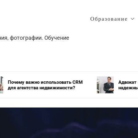
Образование
ния, фотографии. Обучение
о использовать CRM
Адвокат по уголовным д
ва недвижимости?
надежный защитник