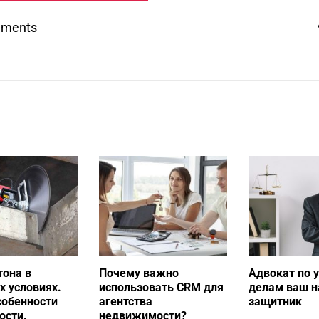
mments
тона в
Почему важно
Адвокат по 
 условиях.
использовать CRM для
делам ваш 
собенности
агентства
защитник
ости.
недвижимости?