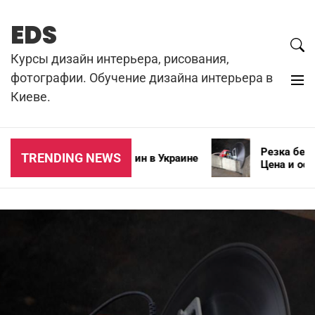
Skip
to
EDS
content
Курсы дизайн интерьера, рисования,
фотографии. Обучение дизайна интерьера в
Киеве.
Резка бетона 
TRENDING NEWS
Типы зимних автошин в Украине
Цена и особен