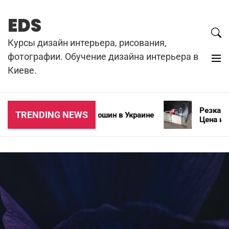
Skip
to
EDS
content
Курсы дизайн интерьера, рисования,
фотографии. Обучение дизайна интерьера в
Киеве.
Резка бето
TRENDING NEWS
Типы зимних автошин в Украине
Цена и осо