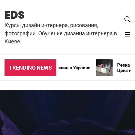
Skip
to
EDS
content
Курсы дизайн интерьера, рисования,
фотографии. Обучение дизайна интерьера в
Киеве.
Резка бето
TRENDING NEWS
Типы зимних автошин в Украине
Цена и осо