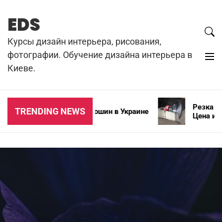
Skip
to
EDS
content
Курсы дизайн интерьера, рисования,
фотографии. Обучение дизайна интерьера в
Киеве.
Резка бет
TRENDING NEWS
Типы зимних автошин в Украине
Цена и ос