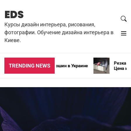
Skip
to
EDS
content
Курсы дизайн интерьера, рисования,
фотографии. Обучение дизайна интерьера в
Киеве.
Резка бето
TRENDING NEWS
Типы зимних автошин в Украине
Цена и осо