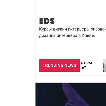
Skip
to
content
EDS
Курсы дизайн интерьера, рисова
дизайна интерьера в Киеве.
Почему важно использовать CRM
Адвокат п
TRENDING NEWS
для агентства недвижимости?
надежный