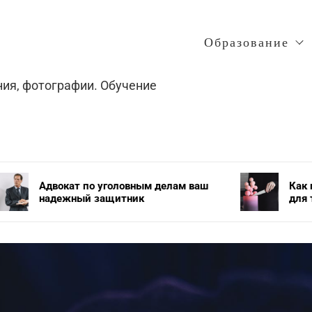
Образование
ния, фотографии. Обучение
о уголовным делам ваш
Как применяется и хр
 защитник
для торта?