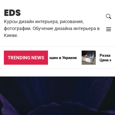
Skip
to
EDS
content
Курсы дизайн интерьера, рисования,
фотографии. Обучение дизайна интерьера в
Киеве.
Резка бето
TRENDING NEWS
Типы зимних автошин в Украине
Цена и осо