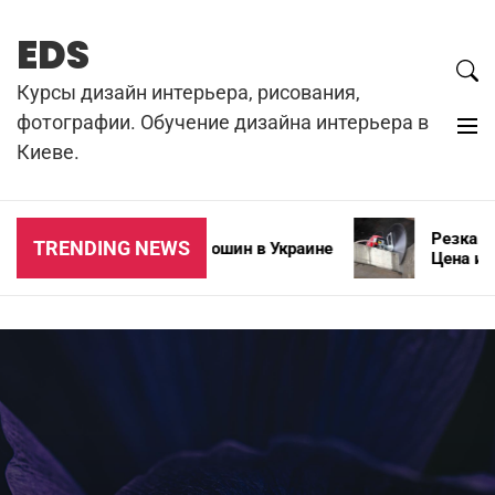
Skip
to
EDS
content
Курсы дизайн интерьера, рисования,
фотографии. Обучение дизайна интерьера в
Киеве.
Резка бето
TRENDING NEWS
Типы зимних автошин в Украине
Цена и осо