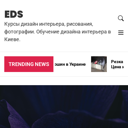
Skip
to
EDS
content
Курсы дизайн интерьера, рисования,
фотографии. Обучение дизайна интерьера в
Киеве.
Резка бето
TRENDING NEWS
Типы зимних автошин в Украине
Цена и осо