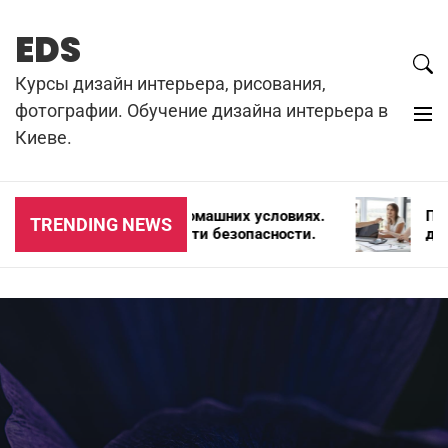
Skip
to
EDS
content
Курсы дизайн интерьера, рисования,
фотографии. Обучение дизайна интерьера в
Киеве.
Резка бетона в домашних условиях.
Почем
TRENDING NEWS
Цена и особенности безопасности.
для а