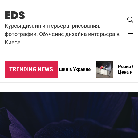
Skip
to
EDS
content
Курсы дизайн интерьера, рисования,
фотографии. Обучение дизайна интерьера в
Киеве.
Резка бетон
TRENDING NEWS
Типы зимних автошин в Украине
Цена и особ