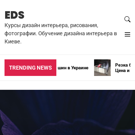
Skip
to
EDS
content
Курсы дизайн интерьера, рисования,
фотографии. Обучение дизайна интерьера в
Киеве.
Резка бетон
TRENDING NEWS
Типы зимних автошин в Украине
Цена и особ