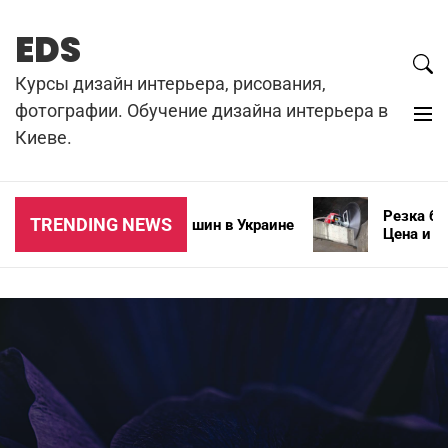
Skip
to
EDS
content
Курсы дизайн интерьера, рисования,
фотографии. Обучение дизайна интерьера в
Киеве.
Резка бетон
TRENDING NEWS
Типы зимних автошин в Украине
Цена и особ