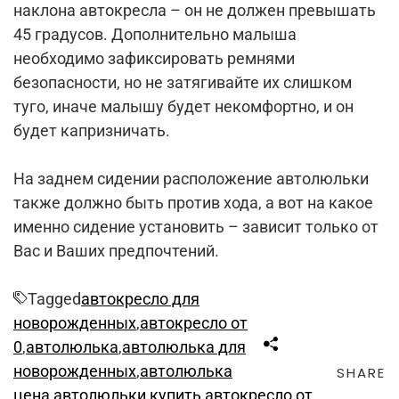
наклона автокресла – он не должен превышать
45 градусов. Дополнительно малыша
необходимо зафиксировать ремнями
безопасности, но не затягивайте их слишком
туго, иначе малышу будет некомфортно, и он
будет капризничать.
На заднем сидении расположение автолюльки
также должно быть против хода, а вот на какое
именно сидение установить – зависит только от
Вас и Ваших предпочтений.
Tagged
автокресло для
новорожденных
,
автокресло от
0
,
автолюлька
,
автолюлька для
новорожденных
,
автолюлька
SHARE
цена
,
автолюльки
,
купить автокресло от