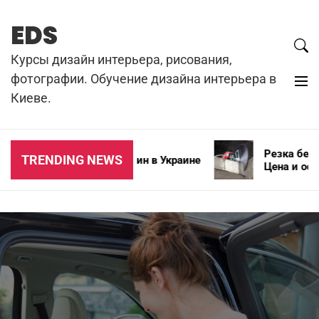
Skip
to
EDS
content
Курсы дизайн интерьера, рисования,
фотографии. Обучение дизайна интерьера в
Киеве.
Резка бетона 
TRENDING NEWS
Типы зимних автошин в Украине
Цена и особен