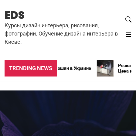
Skip
to
EDS
content
Курсы дизайн интерьера, рисования,
фотографии. Обучение дизайна интерьера в
Киеве.
Резка бето
TRENDING NEWS
Типы зимних автошин в Украине
Цена и осо