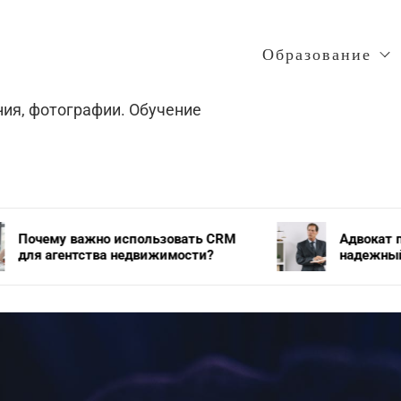
Образование
ния, фотографии. Обучение
но использовать CRM
Адвокат по уголовным 
тва недвижимости?
надежный защитник