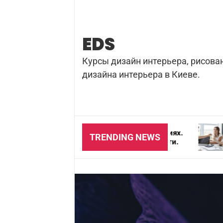
Skip
to
content
EDS
Курсы дизайн интерьера, рисова
дизайна интерьера в Киеве.
Резка бетона в домашних условиях.
Почему важ
TRENDING NEWS
Цена и особенности безопасности.
для агентс