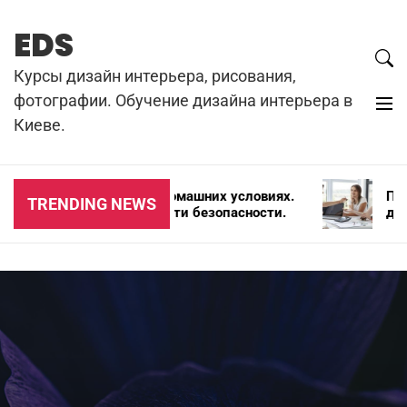
Skip
to
EDS
content
Курсы дизайн интерьера, рисования,
фотографии. Обучение дизайна интерьера в
Киеве.
Резка бетона в домашних условиях.
Почем
TRENDING NEWS
Цена и особенности безопасности.
для а