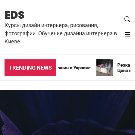
Skip
to
EDS
content
Курсы дизайн интерьера, рисования,
фотографии. Обучение дизайна интерьера в
Киеве.
Резка бето
TRENDING NEWS
Типы зимних автошин в Украине
Цена и осо