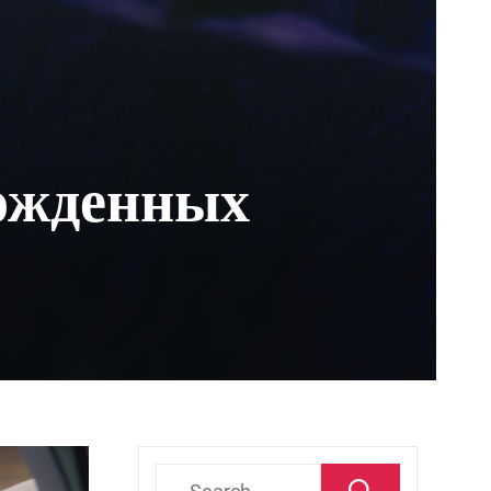
рожденных
Search