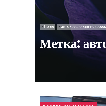
Home
автокресло для новоро
Метка:
авт