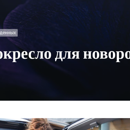
жденных
окресло для ново