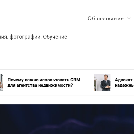
Образование
ния, фотографии. Обучение
 использовать CRM
Адвокат по уголовным дел
 недвижимости?
надежный защитник