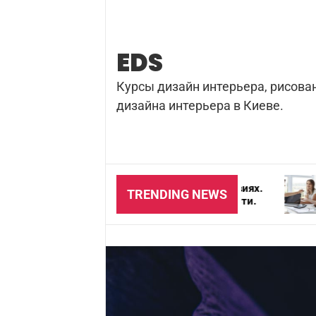
Skip
to
content
EDS
Курсы дизайн интерьера, рисова
дизайна интерьера в Киеве.
зка бетона в домашних условиях.
Почему важно
TRENDING NEWS
на и особенности безопасности.
для агентства