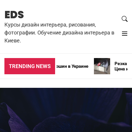
Skip
to
EDS
content
Курсы дизайн интерьера, рисования,
фотографии. Обучение дизайна интерьера в
Киеве.
Резка бето
TRENDING NEWS
Типы зимних автошин в Украине
Цена и осо