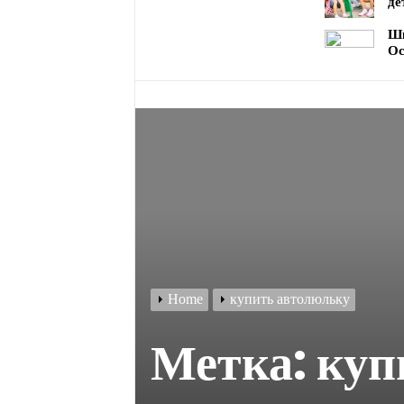
де
Шк
Ос
Home
купить автолюльку
Метка:
куп