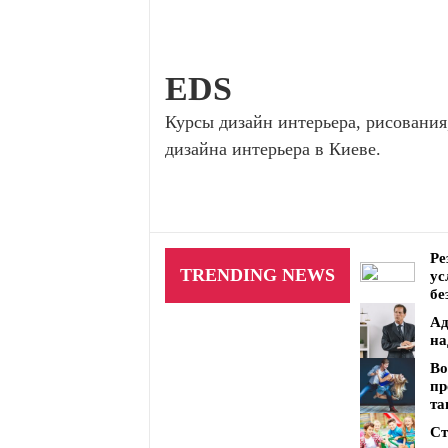
Skip
to
content
EDS
Курсы дизайн интерьера, рисования
дизайна интерьера в Киеве.
Ре
TRENDING NEWS
ус
бе
Ад
на
Во
пр
та
Ст