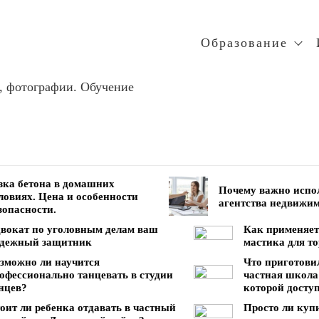
Образование
, фотографии. Обучение
зка бетона в домашних
Почему важно испо
ловиях. Цена и особенности
агентства недвижи
зопасности.
вокат по уголовным делам ваш
Как применяет
дежный защитник
мастика для то
зможно ли научится
Что приготовил
офессионально танцевать в студии
частная школа
нцев?
которой досту
оит ли ребенка отдавать в частный
Просто ли куп