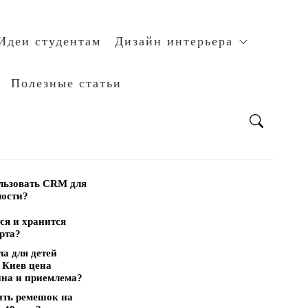
Идеи студентам
Дизайн интерьера
Полезные статьи
льзовать CRM для
мости?
ся и хранится
рта?
а для детей
 Киев цена
пна и приемлема?
ить ремешок на