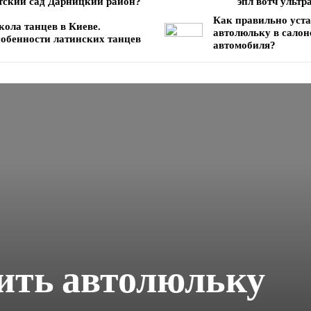
тский сад Дарницкий район?
эпл вотч ультр
Как правильно уст
ола танцев в Киеве.
автолюльку в салон
обенности латинских танцев
автомобиля?
ить автолюльку