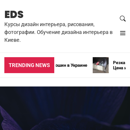
Skip
to
EDS
content
Курсы дизайн интерьера, рисования,
фотографии. Обучение дизайна интерьера в
Киеве.
Резка бет
TRENDING NEWS
Типы зимних автошин в Украине
Цена и ос